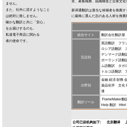
景、募集職務、組織構造と企業文化
ません。
また、社外に流すようなこと
新译通翻訳は適当な候補者を推薦す
は絶対に致しません。
に厳格に選んだ志のある人材を推薦
確かな翻訳と共に「安心」
をお届けするのも、
私達電子商店に関わる
総合サイト
翻訳会社翻訳屋
者の使命です。
英語翻訳
フラ
ロシア語翻訳
デンマーク語翻
言語別
ポーランド語翻
ム語翻訳
タガ
トルコ語翻訳
金融 経済 財務 
分野別
薬品化学
文化 
連
FrameMaker翻
翻訳ツール
Help 翻訳
Htm
公司已设机构如下:
北京翻译