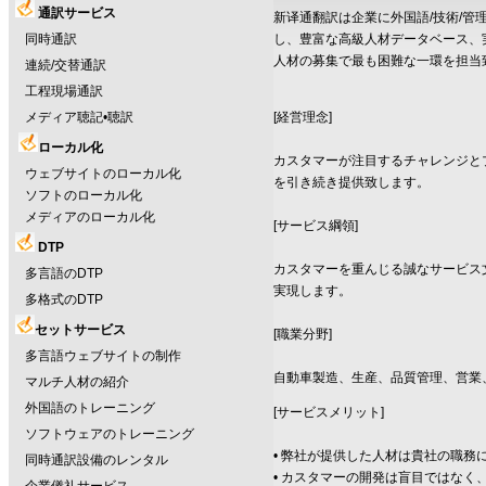
通訳サービス
新译通翻訳は企業に外国語/技術/
同時通訳
し、豊富な高級人材データベース、
人材の募集で最も困難な一環を担当
連続/交替通訳
工程現場通訳
メディア聴記•聴訳
[経営理念]
ローカル化
カスタマーが注目するチャレンジと
ウェブサイトのローカル化
を引き続き提供致します。
ソフトのローカル化
メディアのローカル化
[サービス綱領]
DTP
カスタマーを重んじる誠なサービス
多言語のDTP
実現します。
多格式のDTP
セットサービス
[職業分野]
多言語ウェブサイトの制作
自動車製造、生産、品質管理、営業
マルチ人材の紹介
外国語のトレーニング
[サービスメリット]
ソフトウェアのトレーニング
• 弊社が提供した人材は貴社の職
同時通訳設備のレンタル
• カスタマーの開発は盲目ではな