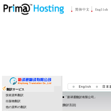
ホーム
|
会社案内
翻訳サービス
技術資料翻訳
■「新译通翻訳有限公司」
出版物翻訳
[翻訳言語]
他の資料の翻訳