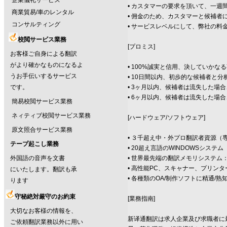
企業儀礼サービス
• カスタマーの要求を頂いて、一
商業貿易/車のレンタル
• 佣金のため、カスタマーと候補者
コンサルティング
• サービスレベルにして、弊社の
校閲サービス業務
[プロミス]
お客様ご自身による翻訳
がより確かなものになるよ
• 100%誠実と信用、決していかな
うお手伝いするサービス
• 10日間以内、初歩的な候補者と
です。
• 3ヶ月以内、候補者は流失した場
• 6ヶ月以内、候補者は流失した場
簡易校閲サービス業務
ネィティブ校閲サービス業務
[ハードウェア/ソフトウェア]
原文照合サービス業務
• ３千超え中・外プロ翻訳者資源
テープ起こし業務
• 20超え言語のWINDOWSシステム
外国語の音声を文書
• 世界最先端の翻訳メモリシステム：TR
• 高性能PC、スキャナー、プリンター、CD
にいたします。翻訳も承
• 各種類のOA/制作ソフトに精通/熟知：Offi
ります
守秘絶対厳守のお約束
[業務指南]
大切なお客様の情報を、
新译通翻訳は求人企業及び求職者に
ご依頼翻訳業務以外に用い