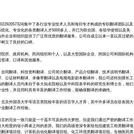
02292057324)集中了各行业专业技术人员和海归专才构成的专职翻译团队以及
统化、专业化的各类翻译人才5000多人，并已为联合国、各驻华使馆以及美
内外企业和组织提供了广泛而优质的翻译服务。公司自成立以来一直以其过硬的
界树立了良好的口碑。
研院所、政府机构、民间组织和个人，以及大型国际企业、跨国公司和国际机构
流笔译、口译和其他服务。
、合同翻译、科技资料翻译、公司简介翻译、产品介绍翻译、技术说明书翻译、
译、公证材料翻译、录像带翻译以及电视电影剧本翻译外，我公司还特别擅长工
内的翻译人员均来自于各大知名院校以及中科院各学科的研究生和博士生，他们
专业性，并且同时具有丰富的翻译工作经验，能确保翻译的准确性。
、北京外国语大学等语言类院校丰富的语言学人才库，其中许多译员在驻各国大
专业翻译工作经验。
语言的完全一致只能是一个遥不可及的伟大梦想。但是我们通过严密的翻译工作
最大程度的缩小两者之间的差异。我们的高级资深专家组包括建筑工程类翻译项
类翻译项目组、计算机自动化翻译项目组、化工环境类翻译项目组、生物医药类