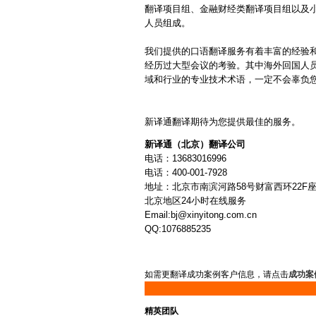
翻译项目组、金融财经类翻译项目组以及
建筑翻译
校对翻译
马来语翻译
人员组成。
交通翻译
驾照翻译
印尼语翻译
盖章翻译
塑料翻译
我们提供的口语翻译服务有着丰富的经验
经历过大型会议的考验。其中海外回国人员
金融翻译
即时翻译
印地语翻译
域和行业的专业技术术语，一定不会辜负
现场翻译
机械翻译
波兰语翻译
科技翻译
口译翻译
挪威语翻译
矿山翻译
交通翻译
新译通翻译期待为您提供最佳的服务。
波斯语翻译
礼仪翻译
论文翻译
新译通（北京）翻译公司
旅游翻译
能源翻译
电话：13683016996
日本语翻译
电话：400-001-7928
陪同翻译
桥梁翻译
缅甸语翻译
地址：北京市南滨河路58号财富西环22F
汽车翻译
轻工业翻译
北京地区24小时在线服务
口语翻译
融资翻译
商贸翻译
Email:bj@xinyitong.com.cn
QQ:1076885235
葡萄牙语翻译
商务翻译
设备翻译
施工翻译
石化翻译
阿拉伯语翻译
食品翻译
石油翻译
如需更翻译成功案例客户信息，请点击
成功案
意大利语翻译
谈判翻译
同传翻译
匈牙利语翻译
同声翻译
通信翻译
精英团队