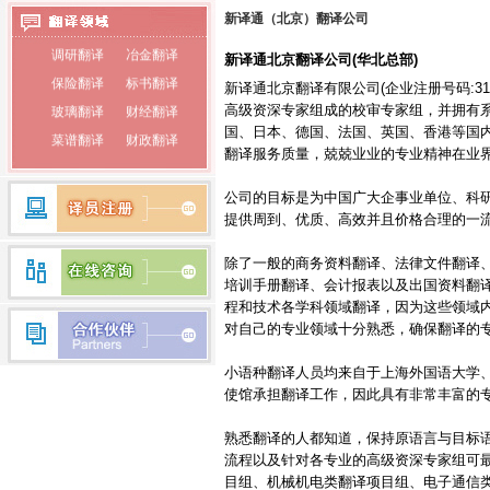
泰语翻译
新译通（北京）翻译公司
调研翻译
冶金翻译
俄语翻译
新译通北京翻译公司(华北总部)
保险翻译
标书翻译
新译通北京翻译有限公司(企业注册号码:31
韩语翻译
玻璃翻译
财经翻译
高级资深专家组成的校审专家组，并拥有系
蒙古语翻译
国、日本、德国、法国、英国、香港等国
菜谱翻译
财政翻译
翻译服务质量，兢兢业业的专业精神在业
朝鲜语翻译
餐饮翻译
词典翻译
电子翻译
法律翻译
荷兰语翻译
公司的目标是为中国广大企事业单位、科
提供周到、优质、高效并且价格合理的一
房产翻译
纺织翻译
瑞典语翻译
服装翻译
盖章翻译
除了一般的商务资料翻译、法律文件翻译
希腊语翻译
钢铁翻译
公证翻译
培训手册翻译、会计报表以及出国资料翻
芬兰语翻译
程和技术各学科领域翻译，因为这些领域
广播翻译
专业翻译
对自己的专业领域十分熟悉，确保翻译的
行业翻译
耗材翻译
捷克语翻译
合同翻译
化工翻译
小语种翻译人员均来自于上海外国语大学
拉丁语翻译
环保翻译
化学翻译
使馆承担翻译工作，因此具有非常丰富的
丹麦语翻译
经济翻译
IT翻译
熟悉翻译的人都知道，保持原语言与目标
印度语翻译
家电翻译
建材翻译
流程以及针对各专业的高级资深专家组可
简历翻译
兼职翻译
目组、机械机电类翻译项目组、电子通信
越南语翻译