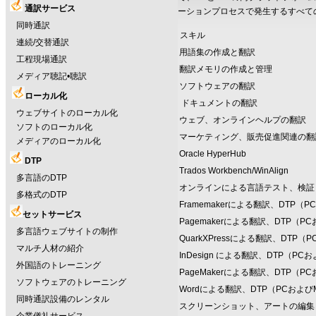
通訳サービス
ーションプロセスで発生するすべて
同時通訳
スキル
連続/交替通訳
用語集の作成と翻訳
工程現場通訳
翻訳メモリの作成と管理
メディア聴記•聴訳
ソフトウェアの翻訳
ローカル化
ドキュメントの翻訳
ウェブサイトのローカル化
ウェブ、オンラインヘルプの翻訳
ソフトのローカル化
マーケティング、販売促進関連の翻
メディアのローカル化
Oracle HyperHub
DTP
Trados Workbench/WinAlign
多言語のDTP
オンラインによる言語テスト、検証
多格式のDTP
Framemakerによる翻訳、DTP（P
セットサービス
Pagemakerによる翻訳、DTP（PC
多言語ウェブサイトの制作
QuarkXPressによる翻訳、DTP（
マルチ人材の紹介
InDesign による翻訳、DTP（PCお
外国語のトレーニング
PageMakerによる翻訳、DTP（PC
ソフトウェアのトレーニング
Wordによる翻訳、DTP（PCおよび
同時通訳設備のレンタル
スクリーンショット、アートの編集