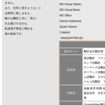
ません。
MS Visual Studio
また、社外に流すようなこと
MS Visual Basic
は絶対に致しません。
MS Office
確かな翻訳と共に「安心」
Oracle Hyberhub
をお届けするのも、
Quark Xpress
私達電子商店に関わる
Catalyst
者の使命です。
HelpQA/HTMLQA
総合サイト
翻訳会社翻訳屋
英語翻訳
フラ
ロシア語翻訳
デンマーク語翻
言語別
ポーランド語翻
ム語翻訳
タガ
トルコ語翻訳
金融 経済 財務 
分野別
薬品化学
文化 
連
FrameMaker翻