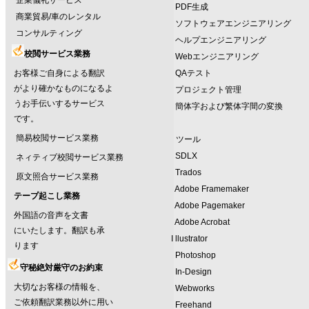
企業儀礼サービス
PDF生成
商業貿易/車のレンタル
ソフトウェアエンジニアリング
コンサルティング
ヘルプエンジニアリング
校閲サービス業務
Webエンジニアリング
お客様ご自身による翻訳
QAテスト
がより確かなものになるよ
プロジェクト管理
うお手伝いするサービス
簡体字および繁体字間の変換
です。
簡易校閲サービス業務
ツール
SDLX
ネィティブ校閲サービス業務
Trados
原文照合サービス業務
Adobe Framemaker
テープ起こし業務
Adobe Pagemaker
外国語の音声を文書
Adobe Acrobat
にいたします。翻訳も承
I llustrator
ります
Photoshop
守秘絶対厳守のお約束
In-Design
大切なお客様の情報を、
Webworks
ご依頼翻訳業務以外に用い
Freehand